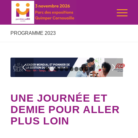
PROGRAMME 2023
1
2
3
4
5
6
7
8
9
10
UNE JOURNÉE ET
DEMIE POUR ALLER
PLUS LOIN