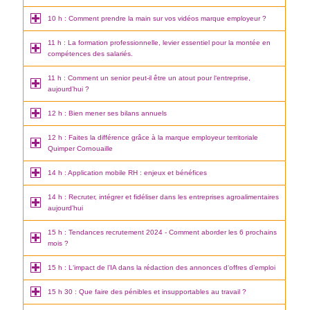
10 h : Comment prendre la main sur vos vidéos marque employeur ?
11 h : La formation professionnelle, levier essentiel pour la montée en
compétences des salariés.
11 h : Comment un senior peut-il être un atout pour l‘entreprise,
aujourd’hui ?
12 h : Bien mener ses bilans annuels
12 h : Faites la différence grâce à la marque employeur territoriale
Quimper Cornouaille
14 h : Application mobile RH : enjeux et bénéfices
14 h : Recruter, intégrer et fidéliser dans les entreprises agroalimentaires
aujourd’hui
15 h : Tendances recrutement 2024 - Comment aborder les 6 prochains
mois ?
15 h : L‘impact de l’IA dans la rédaction des annonces d‘offres d’emploi
15 h 30 : Que faire des pénibles et insupportables au travail ?