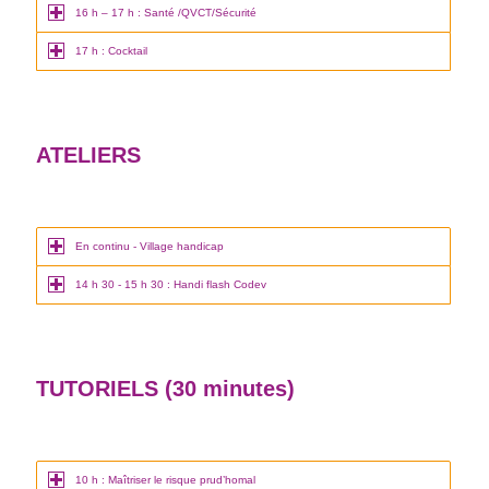
16 h – 17 h : Santé /QVCT/Sécurité
17 h : Cocktail
ATELIERS
En continu - Village handicap
14 h 30 - 15 h 30 : Handi flash Codev
TUTORIELS (30 minutes)
10 h : Maîtriser le risque prud’homal