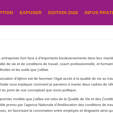
PTION
EXPOSER
EDITION 2026
INFOS PRAT
 entreprises font face à d’importants bouleversements dans leur manièr
lité de vie et de conditions de travail, coach professionnelle, et format
hodes et les outils que j’utilise.
vocation d’idjinov est de favoriser l’égal accès à la qualité de vie au tra
haite vous expliquer comment je parviens à marier deux cadres de référ
t du point de vue conceptuel que socio-politique.
premier modèle que j’utilise est celui de la Qualité de Vie et des Condi
e promu par l’agence Nationale d’Amélioration des conditions de travai
rises, en favorisant la concertation entre employés et dirigeants ainsi 