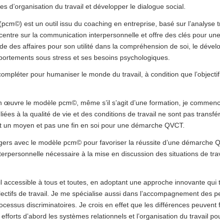
s d’organisation du travail et développer le dialogue social.
cm©) est un outil issu du coaching en entreprise, basé sur l’analyse t
ncentre sur la communication interpersonnelle et offre des clés pour u
e des affaires pour son utilité dans la compréhension de soi, le dével
portements sous stress et ses besoins psychologiques.
mpléter pour humaniser le monde du travail, à condition que l’objectif 
e en œuvre le modèle pcm©, même s’il s’agit d’une formation, je comm
ées à la qualité de vie et des conditions de travail ne sont pas transfér
t un moyen et pas une fin en soi pour une démarche QVCT.
ers avec le modèle pcm© pour favoriser la réussite d’une démarche Q
rpersonnelle nécessaire à la mise en discussion des situations de trav
il accessible à tous et toutes, en adoptant une approche innovante qui ti
ollectifs de travail. Je me spécialise aussi dans l’accompagnement des p
cessus discriminatoires. Je crois en effet que les différences peuvent f
 efforts d’abord les systèmes relationnels et l’organisation du travail p