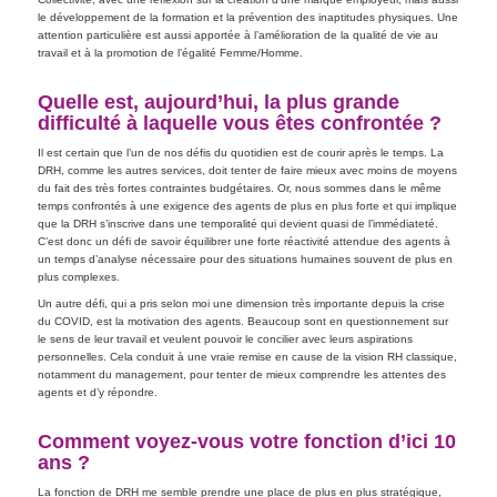
le développement de la formation et la prévention des inaptitudes physiques. Une
attention particulière est aussi apportée à l’amélioration de la qualité de vie au
travail et à la promotion de l’égalité Femme/Homme.
Quelle est, aujourd’hui, la plus grande
difficulté à laquelle vous êtes confrontée ?
Il est certain que l’un de nos défis du quotidien est de courir après le temps. La
DRH, comme les autres services, doit tenter de faire mieux avec moins de moyens
du fait des très fortes contraintes budgétaires. Or, nous sommes dans le même
temps confrontés à une exigence des agents de plus en plus forte et qui implique
que la DRH s’inscrive dans une temporalité qui devient quasi de l’immédiateté.
C’est donc un défi de savoir équilibrer une forte réactivité attendue des agents à
un temps d’analyse nécessaire pour des situations humaines souvent de plus en
plus complexes.
Un autre défi, qui a pris selon moi une dimension très importante depuis la crise
du COVID, est la motivation des agents. Beaucoup sont en questionnement sur
le sens de leur travail et veulent pouvoir le concilier avec leurs aspirations
personnelles. Cela conduit à une vraie remise en cause de la vision RH classique,
notamment du management, pour tenter de mieux comprendre les attentes des
agents et d’y répondre.
Comment voyez-vous votre fonction d’ici 10
ans ?
La fonction de DRH me semble prendre une place de plus en plus stratégique,