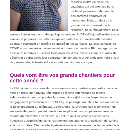
réussir à mettre en place les
stratégies qui attireront les bons
profils et permettront de dérouler
des carrières attractives et
motivantes. Mais, au-delà de la
gestion du recrutement, de la
formation, de la rémunération, de la
communication interne ou des politiques sociales, le DRH d’aujourd’hui doit savoir
innover et proposer des politiques qui répondent aux nouvelles attentes des
agents, notamment en matière de qualité de vie au travail. La crise sanitaire du
COVID a marqué selon moi un véritable tournant en matière RH : les agents ont
besoin de retrouver du sens à leurs missions, d’être mieux reconnus et aussi de
bénéficier de dispositifs leur permettant de concilier leur vie professionnelle et leur
vie personnelle, le télétravail est en cela un très bon exemple.
Quels vont être vos grands chantiers pour
cette année ?
La DRH a connu ces deux dernières années des chantiers importants comme la
mise en place du nouveau référentiel de régime indemnitaire (le régime
indemnitaire tenant compte des fonctions, des sujétions, de l’expertise et de
l’engagement professionnel – RIFSEEP), le passage aux 1607 heures ou encore
le développement du télétravail. Cette année, la DRH poursuit la rénovation de
ses outils de gestion prévisionnelle des emplois et des compétences, avec la
refonte du référentiel des métiers, qui est un outil au cœur des ressources
humaines puisqu’il influe sur le recrutement des agents, leur évolution de carrière
et leurs mobilités. Elle travaille également sur le renforcement de l’attractivité de la
Collectivité, avec une réflexion sur la création d’une marque employeur, mais aussi