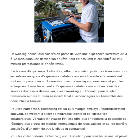
Holiworking permet aux salariés en poste de vivre une expérience immersive de 3
à 12 mois dans une destination de rêve, tout en assurant la continuité de leur
mission professionnelle en télétravail.
Facilitateur d’expérience, Holiworking offre une solution juridique clé en main pour
les salariés en quête d’expérience collaborateur enrichissante à l’international ;
tout en proposant un outil innovation marque employeur, sans surcoût pour les
entreprises. L’enrichissement et l’expérience collaborateur sont au cœur des
services d’accueil à destination, avec coworking et Holicoach pour faciliter
l’immersion auprès du tissu associatif local et accompagner sur l’ensemble des
démarches à l’arrivée.
Pour les entreprises, Holiworking est un outil marque employeur particulièrement
innovant, permettant d’attirer de nouveaux talents et de fidéliser les
collaborateurs. Véritable innovation RH, elle offre aux entreprises la possibilité de
répondre aux projets de mobilité internationale de leurs salariés et ce, de manière
sécurisée, d’un point de vue juridique et contractuel.
Pour les collaborateurs, Holiworking est LA solution pour concilier salariat et projet