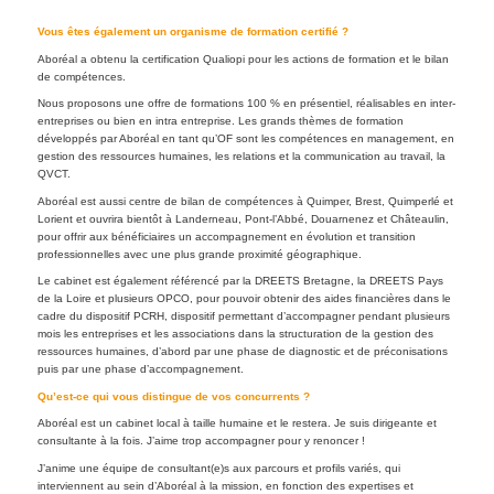
Vous êtes également un organisme de formation certifié ?
Aboréal a obtenu la certification Qualiopi pour les actions de formation et le bilan
de compétences.
Nous proposons une offre de formations 100 % en présentiel, réalisables en inter-
entreprises ou bien en intra entreprise. Les grands thèmes de formation
développés par Aboréal en tant qu’OF sont les compétences en management, en
gestion des ressources humaines, les relations et la communication au travail, la
QVCT.
Aboréal est aussi centre de bilan de compétences à Quimper, Brest, Quimperlé et
Lorient et ouvrira bientôt à Landerneau, Pont-l’Abbé, Douarnenez et Châteaulin,
pour offrir aux bénéficiaires un accompagnement en évolution et transition
professionnelles avec une plus grande proximité géographique.
Le cabinet est également référencé par la DREETS Bretagne, la DREETS Pays
de la Loire et plusieurs OPCO, pour pouvoir obtenir des aides financières dans le
cadre du dispositif PCRH, dispositif permettant d’accompagner pendant plusieurs
mois les entreprises et les associations dans la structuration de la gestion des
ressources humaines, d’abord par une phase de diagnostic et de préconisations
puis par une phase d’accompagnement.
Qu’est-ce qui vous distingue de vos concurrents ?
Aboréal est un cabinet local à taille humaine et le restera. Je suis dirigeante et
consultante à la fois. J’aime trop accompagner pour y renoncer !
J’anime une équipe de consultant(e)s aux parcours et profils variés, qui
interviennent au sein d’Aboréal à la mission, en fonction des expertises et