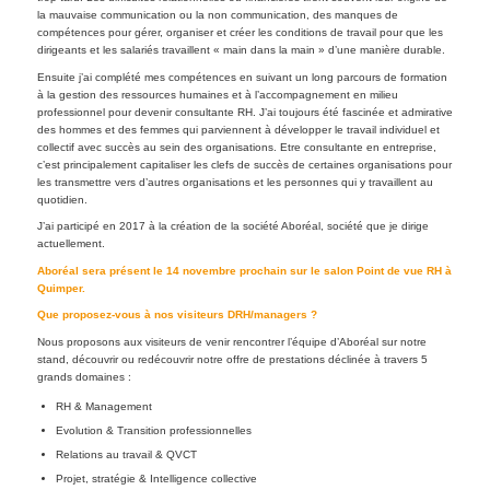
la mauvaise communication ou la non communication, des manques de
compétences pour gérer, organiser et créer les conditions de travail pour que les
dirigeants et les salariés travaillent « main dans la main » d’une manière durable.
Ensuite j’ai complété mes compétences en suivant un long parcours de formation
à la gestion des ressources humaines et à l’accompagnement en milieu
professionnel pour devenir consultante RH. J’ai toujours été fascinée et admirative
des hommes et des femmes qui parviennent à développer le travail individuel et
collectif avec succès au sein des organisations. Etre consultante en entreprise,
c’est principalement capitaliser les clefs de succès de certaines organisations pour
les transmettre vers d’autres organisations et les personnes qui y travaillent au
quotidien.
J’ai participé en 2017 à la création de la société Aboréal, société que je dirige
actuellement.
Aboréal sera présent le 14 novembre prochain sur le salon Point de vue RH à
Quimper.
Que proposez-vous à nos visiteurs DRH/managers ?
Nous proposons aux visiteurs de venir rencontrer l’équipe d’Aboréal sur notre
stand, découvrir ou redécouvrir notre offre de prestations déclinée à travers 5
grands domaines :
RH & Management
Evolution & Transition professionnelles
Relations au travail & QVCT
Projet, stratégie & Intelligence collective