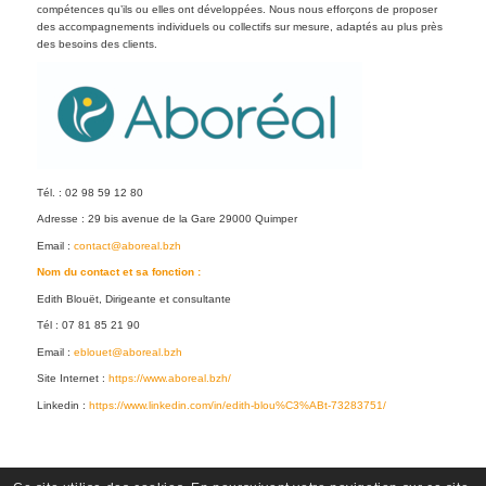
compétences qu’ils ou elles ont développées. Nous nous efforçons de proposer
des accompagnements individuels ou collectifs sur mesure, adaptés au plus près
des besoins des clients.
Tél. : 02 98 59 12 80
Adresse : 29 bis avenue de la Gare 29000 Quimper
Email :
contact@aboreal.bzh
Nom du contact et sa fonction :
Edith Blouët, Dirigeante et consultante
Tél : 07 81 85 21 90
Email :
eblouet@aboreal.bzh
Site Internet :
https://www.aboreal.bzh/
Linkedin :
https://www.linkedin.com/in/edith-blou%C3%ABt-73283751/