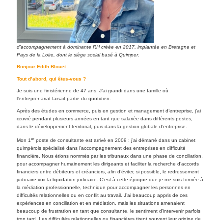
d’accompagnement à dominante RH créée en 2017, implantée en Bretagne et
Pays de la Loire, dont le siège social basé à Quimper.
Bonjour Edith Blouët
Tout d’abord, qui êtes-vous ?
Je suis une finistérienne de 47 ans. J’ai grandi dans une famille où
l’entreprenariat faisait partie du quotidien.
Après des études en commerce, puis en gestion et management d’entreprise, j’ai
œuvré pendant plusieurs années en tant que salariée dans différents postes,
dans le développement territorial, puis dans la gestion globale d’entreprise.
er
Mon 1
poste de consultante est arrivé en 2009 : j’ai démarré dans un cabinet
quimpérois spécialisé dans l’accompagnement des entreprises en difficulté
financière. Nous étions nommés par les tribunaux dans une phase de conciliation,
pour accompagner humainement les dirigeants et faciliter la recherche d’accords
financiers entre débiteurs et créanciers, afin d’éviter, si possible, le redressement
judiciaire voir la liquidation judiciaire. C’est à cette époque que je me suis formée à
la médiation professionnelle, technique pour accompagner les personnes en
difficultés relationnelles ou en conflit au travail. J’ai beaucoup appris de ces
expériences en conciliation et en médiation, mais les situations amenaient
beaucoup de frustration en tant que consultante, le sentiment d’intervenir parfois
trop tard. Les difficultés relationnelles ou financières tirent souvent leur origine de