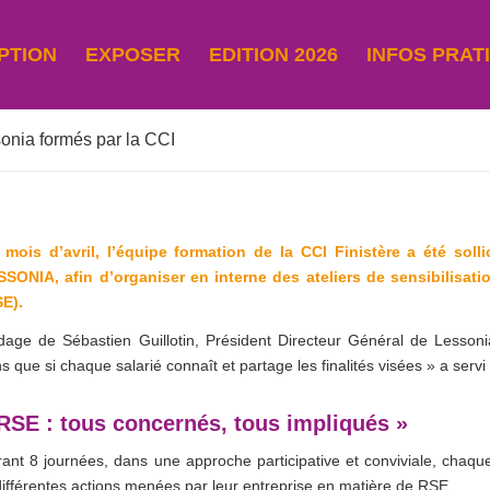
PTION
EXPOSER
EDITION 2026
INFOS PRAT
sonia formés par la CCI
 mois d’avril, l’équipe formation de la CCI Finistère a été soll
SSONIA, afin d’organiser en interne des ateliers de sensibilisati
SE).
dage de Sébastien Guillotin, Président Directeur Général de Lesson
s que si chaque salarié connaît et partage les finalités visées » a servi
RSE : tous concernés, tous impliqués »
ant 8 journées, dans une approche participative et conviviale, chaqu
ifférentes actions menées par leur entreprise en matière de RSE.