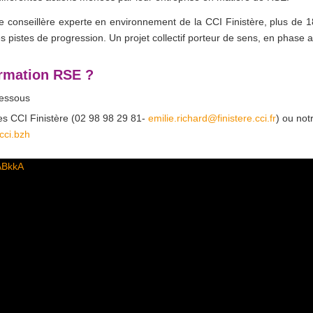
ne conseillère experte en environnement de la CCI Finistère, plus de 
pistes de progression. Un projet collectif porteur de sens, en phase ave
ormation RSE ?
dessous
es CCI Finistère (02 98 98 29 81-
emilie.richard@finistere.cci.fr
) ou not
cci.bzh
ABkkA