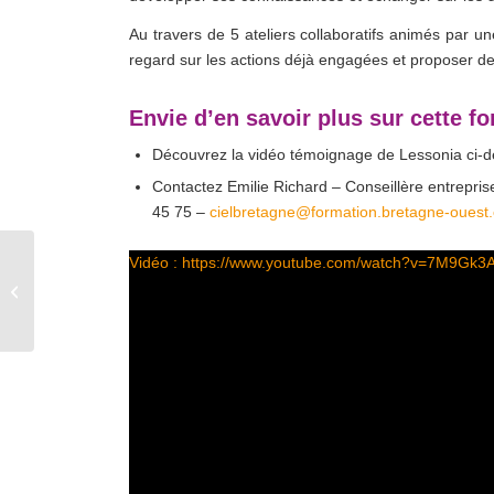
Au travers de 5 ateliers collaboratifs animés par u
regard sur les actions déjà engagées et proposer des 
Envie d’en savoir plus sur cette f
Découvrez la vidéo témoignage de Lessonia ci-
Contactez Emilie Richard – Conseillère entrepris
45 75 –
cielbretagne@formation.bretagne-ouest.
Vidéo : https://www.youtube.com/watch?v=7M9Gk3
NEWSLETTER
OCTOBRE 2024