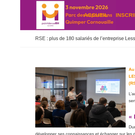
ACCUEIL
INSCRI
RSE : plus de 180 salariés de l’entreprise Les
Au
LE
(R
L’a
sen
« 
Dur
développer ses connaissances et échanger sur les d