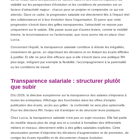
visibilité sur les perspectives d’évolution et les conditions de promotion est un
facteur d’attractivité majeur : chacun peut se projeter et comprendre ce qui est
attendu. Dans ce cadre, la progression salariale est directement liée à l’impact réel
des collaborateurs et à leur évolution dans l’organisation. Et parce que cette
progression s’inscrit dans des grilles transparentes, l’attractivité ne repose pas
uniquement sur le salaire. Elle passe aussi par d’autres leviers, comme la mobilité
interne, la reconnaissance ou l’actionnariat, que nous avons mis en place chez
Lucca.
Concernant l’équité, la transparence salariale contribue à réduire les inégalités,
notamment de genre, en objectivant les décisions et en limitant les écarts difficiles
à justifier. Et elle ne peut être efficace que si elle s’inscrit dans une politique RH
plus large, intégrant par exemple la flexibilité, l’accompagnement à la parentalité
ou les conditions de travail.
Transparence salariale : structurer plutôt
que subir
D’ici 2026, la directive européenne sur la transparence des salaires s’imposera à
toutes les entreprises. Affichage des fourchettes dans les offres d’emploi,
publication des écarts, accès aux grilles : la conformité ne sera plus optionnelle.
Pour les directions RH, l’enjeu est d’anticiper et de structurer leurs pratiques.
Chez Lucca, la transparence salariale n’est pas un sujet nouveau. Elle fait partie
du modèle depuis plus de vingt ans et a conduit à formaliser des référentiels
métiers et niveaux, directement reliés à des grilles salariales explicites. Cette
structuration permet d’objectiver les décisions d’augmentation et de promotion, de
corriger les écarts injustifiés et de documenter chaque évolution.