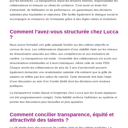
jour les bénéfices. La transparence réduit les tensions internes, responsabilise les
collaborateurs et instaure un climat de confiance. C’est aussi un levier fort
d’attractivité, de fidélisation et de performance, en garantissant des décisions
salariales plus équitables et objectives. Elle facilite également le dialogue social et
accompagne la croissance de l’entreprise grâce à des règles claires et évolutives.
Comment l’avez-vous structurée chez Lucca
?
Nous avons formalisé une grille salariale fondée sur des critères objectifs et
connus de tous. Les collaborateurs disposent d’une visibilité claire sur les niveaux
de rémunération associés aux rôles, aux compétences et aux évolutions de
carrière. La transparence est totale : l’ensemble des collaborateurs ont accès aux
rémunérations individuelles et à leurs historiques, même celle de notre PDG.
Chaque année,les collaborateurs de plus de 3 ans d’ancienneté peuvent
également demander une revalorisation salariale s’ils estiment que la grille de
salaires ne reflète pas leur valeur de marché. Cette demande doit faire l’objet
d’une discussion au sein d’un Comité dédié dont les décisions sont rendues
publiques.
La transparence existe depuis si longtemps chez Lucca que les écarts atypiques
ont été progressivement corrigés. Cette lisibilité renforce l’adhésion au système et
permet des discussions plus factuelles et plus apaisées.
Comment concilier transparence, équité et
attractivité des talents ?
La clé réside dans des parcours de carrière clairs et des critères explicites. La